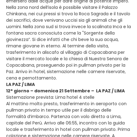
emersero dalle acque per dare origine al potente impero.
Nella zona nord dell’isola è possibile visitare il Palazzo
Chinkana, nei cui pressi si trova la Roca Sagrada e il tavolo
dei sacrifici, dove venivano uccisi sia gli animali che gli
uomini. Nella zona sud si trova invece la scalinata Inca e la
fontana sacra conosciuta come la "Sorgente della
giovinezza”. Si dice infatti che chi beve la sua acqua,
rimane giovane in eterno. Al termine della visita,
trasferimento in aliscafo al villaggio di Copacabana per
visitare il mercato locale e la chiesa di Nuestra Senora de
Copacabana, proseguendo poi in pullman privato per la
Paz. Arrivo in hotel, sistemazione nelle camere riservate,
cena e pernottamento.
LA PAZ / LIMA
12° giorno – domenica 21 Settembre – LA PAZ / LIMA
Sistemazione prevista: Lima hotel 4 stelle
Al mattino molto presto, trasferimento in aeroporto con
pullman privato in tempo utile per il disbrigo delle
formalità d’imbarco. Partenza con volo diretto a Lima,
capitale del Perù. Arrivo alle 06:55, incontro con la guida
locale e trasferimento in hotel con pullman privato. Prima
colazione e sistemazione nelle camere riservate. A