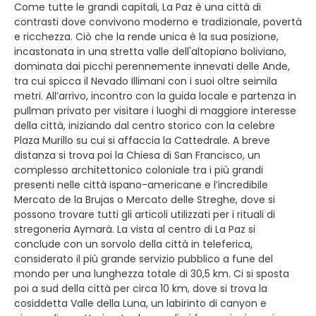
Come tutte le grandi capitali, La Paz è una città di
contrasti dove convivono moderno e tradizionale, povertà
e ricchezza. Ciò che la rende unica è la sua posizione,
incastonata in una stretta valle dell'altopiano boliviano,
dominata dai picchi perennemente innevati delle Ande,
tra cui spicca il Nevado Illimani con i suoi oltre seimila
metri. All’arrivo, incontro con la guida locale e partenza in
pullman privato per visitare i luoghi di maggiore interesse
della città, iniziando dal centro storico con la celebre
Plaza Murillo su cui si affaccia la Cattedrale. A breve
distanza si trova poi la Chiesa di San Francisco, un
complesso architettonico coloniale tra i più grandi
presenti nelle città ispano-americane e l’incredibile
Mercato de la Brujas o Mercato delle Streghe, dove si
possono trovare tutti gli articoli utilizzati per i rituali di
stregoneria Aymarà. La vista al centro di La Paz si
conclude con un sorvolo della città in teleferica,
considerato il più grande servizio pubblico a fune del
mondo per una lunghezza totale di 30,5 km. Ci si sposta
poi a sud della città per circa 10 km, dove si trova la
cosiddetta Valle della Luna, un labirinto di canyon e