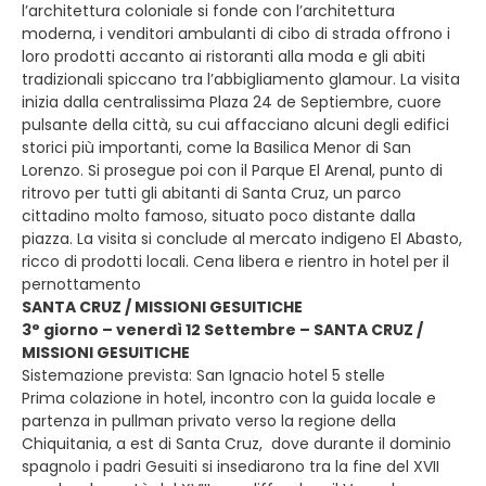
l’architettura coloniale si fonde con l’architettura
moderna, i venditori ambulanti di cibo di strada offrono i
loro prodotti accanto ai ristoranti alla moda e gli abiti
tradizionali spiccano tra l’abbigliamento glamour. La visita
inizia dalla centralissima Plaza 24 de Septiembre, cuore
pulsante della città, su cui affacciano alcuni degli edifici
storici più importanti, come la Basilica Menor di San
Lorenzo. Si prosegue poi con il Parque El Arenal, punto di
ritrovo per tutti gli abitanti di Santa Cruz, un parco
cittadino molto famoso, situato poco distante dalla
piazza. La visita si conclude al mercato indigeno El Abasto,
ricco di prodotti locali. Cena libera e rientro in hotel per il
pernottamento
SANTA CRUZ / MISSIONI GESUITICHE
3° giorno – venerdì 12 Settembre – SANTA CRUZ /
MISSIONI GESUITICHE
Sistemazione prevista: San Ignacio hotel 5 stelle
Prima colazione in hotel, incontro con la guida locale e
partenza in pullman privato verso la regione della
Chiquitania, a est di Santa Cruz, dove durante il dominio
spagnolo i padri Gesuiti si insediarono tra la fine del XVII