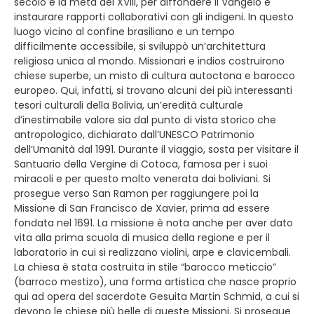
secolo e la metà del XVIII, per diffondere il Vangelo e
instaurare rapporti collaborativi con gli indigeni. In questo
luogo vicino al confine brasiliano e un tempo
difficilmente accessibile, si sviluppò un’architettura
religiosa unica al mondo. Missionari e indios costruirono
chiese superbe, un misto di cultura autoctona e barocco
europeo. Qui, infatti, si trovano alcuni dei più interessanti
tesori culturali della Bolivia, un’eredità culturale
d’inestimabile valore sia dal punto di vista storico che
antropologico, dichiarato dall’UNESCO Patrimonio
dell’Umanità dal 1991. Durante il viaggio, sosta per visitare il
Santuario della Vergine di Cotoca, famosa per i suoi
miracoli e per questo molto venerata dai boliviani. Si
prosegue verso San Ramon per raggiungere poi la
Missione di San Francisco de Xavier, prima ad essere
fondata nel 1691. La missione è nota anche per aver dato
vita alla prima scuola di musica della regione e per il
laboratorio in cui si realizzano violini, arpe e clavicembali.
La chiesa è stata costruita in stile “barocco meticcio”
(barroco mestizo), una forma artistica che nasce proprio
qui ad opera del sacerdote Gesuita Martin Schmid, a cui si
devono le chiese più belle di queste Missioni. Si prosegue