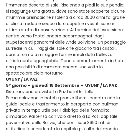
l'immenso deserto di sale. Risalendo a piedi le sue pendici
si raggiunge una grotta, dove sono state scoperte alcune
mummie preincaiche risalenti a circa 3000 anni fa: grazie
al clima freddo e secco i loro capelli e i vestiti sono in
ottimo stato di conservazione. Al termine dell’escursione,
rientro verso l’hotel ancora accompagnati dagli
stupefacenti panorami delle Ande Boliviane, un paesaggio
surreale in cui i raggi del sole che giocano tra i cristalli,
danno forma a miraggi e forme irreali dalla bellezza
difficilmente eguagliabile. Cena e pernottamento in hotel
con possibilità di ammirare ancora una volta lo
spettacolare cielo notturno.
UYUNI’ / LA PAZ
9° giorno – giovedì 18 Settembre – UYUNI’ / LA PAZ
Sistemazione prevista: La Paz hotel 5 stelle
Prima colazione in hotel e pranzo libero. Incontro con la
guida locale e trasferimento in aeroporto con pullman
privato in tempo utile per il disbrigo delle formalità
d’imbarco. Partenza con volo diretto a La Paz, capitale
governativa della Bolivia, che con i suoi 3650 mt. di
altitudine è considerata la capitale più alta del mondo.