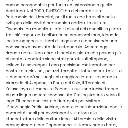
andino paragonabile per forza ed estensione a quello
degli Inca. Nel 2000, l’UNESCO ha dichiarato il sito
Patrimonio dell’Umanità, per il ruolo che ha svolto nello
sviluppo della civiltà pre-incaica andina. La cultura
Tiwanaku ha modellato infatti alcuni dei monoliti in pietra
tra i più importanti dell'America precolombiana, ideando
inoltre ingegnosi sistemi di irrigazione e acquisendo una
conoscenza avanzata dell’astronomia. Ancora oggi
rimane un mistero come blocchi di pietra che pesano più
di cento tonnellate siano stati portati sull'altopiano,
sollevati e sovrapposti con precisione matematica per
costruire recinzioni, palazzi, templi e statue sacre. La visita
si concentrerà sui luoghi di maggiore interesse come la
piramide di Akapana, la Porta del Sole, il Tempio di
Kalasasaya e il monolito Ponce su cui sono incise tracce
di una lingua ancora sconosciuta. Proseguimento verso il
lago Titicaca con sosta a Huatajata per visitare
l’Ecovillaggio Radici Andine, creato in collaborazione con le
comunità locali per avvicinare il visitatore alle
sfaccettature delle culture locali. Al termine della visita
proseguimento per Copacabana, sistemazione in hotel,