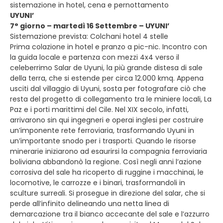
sistemazione in hotel, cena e pernottamento
UYUNI’
7° giorno – martedì 16 Settembre – UYUNI’
Sistemazione prevista: Colchani hotel 4 stelle
Prima colazione in hotel e pranzo a pic-nic. Incontro con
la guida locale e partenza con mezzi 4x4 verso il
celeberrimo Salar de Uyuni, la più grande distesa di sale
della terra, che si estende per circa 12.000 kmq. Appena
usciti dal villaggio di Uyuni, sosta per fotografare ciò che
resta del progetto di collegamento tra le miniere locali, La
Paz e i porti marittimi del Cile. Nel XIX secolo, infatti,
arrivarono sin qui ingegneri e operai inglesi per costruire
un’imponente rete ferroviaria, trasformando Uyuni in
un’importante snodo per i trasporti. Quando le risorse
minerarie iniziarono ad esaurirsi la compagnia ferroviaria
boliviana abbandonò la regione. Così negli anni l’azione
corrosiva del sale ha ricoperto di ruggine i macchinai, le
locomotive, le carrozze e i binari, trasformandoli in
sculture surreali. Si prosegue in direzione del salar, che si
perde all’infinito delineando una netta linea di
demarcazione tra il bianco accecante del sale e l’azzurro