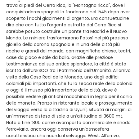
trova ai piedi del Cerro Rico, la "Montagna ricca", dove i
conquistadores spagnoli la fondarono nel 1545 dopo aver
scoperto i ricchi giacimenti di argento. Era consuetudine
dire che con tutto l’argento estratto dal Cerro Rico si
sarebbe potuto costruire un ponte tra Madrid e il Nuovo
Mondo. Le miniere trasformarono Potosí nel più prezioso
gioiello della corona spagnola e in una delle città più
ricche e grandi del mondo, con magnifiche chiese, teatri,
case da gioco e sale da ballo. Grazie alle preziose
testimonianze del suo antico splendore, la città è stata
iscritta dall’UNESCO tra i Patrimonio dell’Umanità. All’arrivo
visita della Casa Real de la Moneda, uno degli edifici
coloniali più importanti, che fu la zecca reale della colonia
e oggi è il museo più importante della città, dove è
possibile vedere gli antichi macchinari in legno per il conio
delle monete. Pranzo in ristorante locale e proseguimento
del viaggio verso la cittadina di Uyunì, situata ai margini di
un’immensa distesa di sale a un’altitudine di 3600 mt.
Nata a fine ‘800 come avamposto commerciale e snodo
ferroviario, ancora oggi conserva un’atmosfera
caratteristica che ricorda il selvaggio West. All’arrivo,