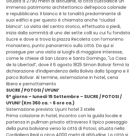
Situata a 2790 metri di altitudine, la città custodisce un
immenso patrimonio architettonico dell’epoca coloniale
e repubblicana. Il bianco è la tonalità predominante di
suoi edifici e per questo è chiamata anche “ciudad
blanca”. La visita del centro storico, effettuata a piedi,
inizia dalla sommità di uno dei sette colli su cui fu fondata
Sucre e dove si trova la piazza Recoleta con l’omonimo
monastero, punto panoramico sulla città. Da qui si
prosegue per una visita ai luoghi di maggiore interesse,
come le chiese di San Lázaro e Santo Domingo, "La Casa
de la Libertad”, dove il 6 agosto 1825 Simon Bolivar firmò la
dichiarazione d’indipendenza della Bolivia dalla Spagna e il
parco Bolívar. Al termine, sistemazione in hotel, cena
libera e pernottamento
SUCRE / POTOSI / UYUNI’
6° giorno – lunedì 15 Settembre – SUCRE / POTOSI /
UYUNI’ (Km 360 ca. - 6 ore ca.)
Sistemazione prevista: Uyunì hotel 3 stelle
Prima colazione in hotel, incontro con la guida locale e
partenza in pullman privato attraverso il tipico paesaggio
della puna boliviana verso la città di Potosì, situata nella
Cordigliera Real a circa 4000 metri di altitudine. La città si