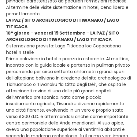
pinnacoli caratterizzato da peculiari formazioni rocciose.
Al termine delle visite sistemazione in hotel, cena libera e
pernottamento
LA PAZ / SITO ARCHEOLOGICO DI TIWANAKU / LAGO
TITICACA
10° giorno – venerdì 19 Settembre – LA PAZ / SITO
ARCHEOLOGICO DI TIWANAKU / LAGO TITICACA
Sistemazione prevista: Lago Titicaca loc.Copacabana
hotel 4 stelle
Prima colazione in hotel e pranzo in ristorante. Al mattino,
incontro con la guida locale e partenza in pullman privato
percorrendo per circa settanta chilometri i grandi spazi
dell’altopiano boliviano in direzione del sito archeologico di
Tiahuanaco o Tiwanaku “la Città degli Dèi”, che ospita le
affascinanti rovine di una delle più grandi capitali
dell’America preispanica. Nata come piccolo
insediamento agricolo, Tiwanaku divenne rapidamente
una città fiorente, evolvendo in un vero e proprio stato
verso il 300 d.C. e affermandosi anche come importante
centro cerimoniale delle Ande meridionali. Al suo apice,
aveva una popolazione superiore ai ventimila abitanti e
secondo la moderna archeologia, fu il primo vero impero