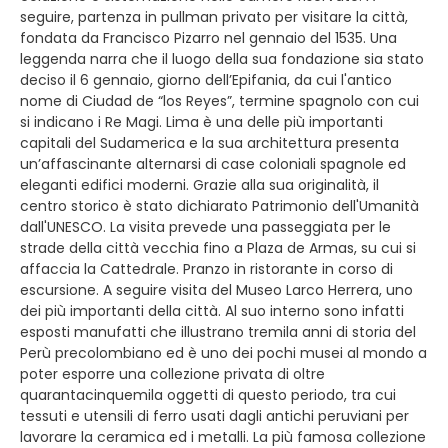
seguire, partenza in pullman privato per visitare la città,
fondata da Francisco Pizarro nel gennaio del 1535. Una
leggenda narra che il luogo della sua fondazione sia stato
deciso il 6 gennaio, giorno dell’Epifania, da cui l'antico
nome di Ciudad de “los Reyes”, termine spagnolo con cui
si indicano i Re Magi. Lima è una delle più importanti
capitali del Sudamerica e la sua architettura presenta
un’affascinante alternarsi di case coloniali spagnole ed
eleganti edifici moderni. Grazie alla sua originalità, il
centro storico è stato dichiarato Patrimonio dell'Umanità
dall'UNESCO. La visita prevede una passeggiata per le
strade della città vecchia fino a Plaza de Armas, su cui si
affaccia la Cattedrale. Pranzo in ristorante in corso di
escursione. A seguire visita del Museo Larco Herrera, uno
dei più importanti della città. Al suo interno sono infatti
esposti manufatti che illustrano tremila anni di storia del
Perù precolombiano ed è uno dei pochi musei al mondo a
poter esporre una collezione privata di oltre
quarantacinquemila oggetti di questo periodo, tra cui
tessuti e utensili di ferro usati dagli antichi peruviani per
lavorare la ceramica ed i metalli. La più famosa collezione