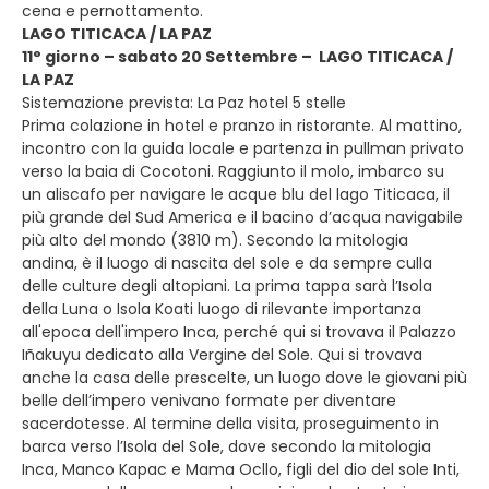
cena e pernottamento.
LAGO TITICACA / LA PAZ
11° giorno – sabato 20 Settembre – LAGO TITICACA /
LA PAZ
Sistemazione prevista: La Paz hotel 5 stelle
Prima colazione in hotel e pranzo in ristorante. Al mattino,
incontro con la guida locale e partenza in pullman privato
verso la baia di Cocotoni. Raggiunto il molo, imbarco su
un aliscafo per navigare le acque blu del lago Titicaca, il
più grande del Sud America e il bacino d’acqua navigabile
più alto del mondo (3810 m). Secondo la mitologia
andina, è il luogo di nascita del sole e da sempre culla
delle culture degli altopiani. La prima tappa sarà l’Isola
della Luna o Isola Koati luogo di rilevante importanza
all'epoca dell'impero Inca, perché qui si trovava il Palazzo
Iñakuyu dedicato alla Vergine del Sole. Qui si trovava
anche la casa delle prescelte, un luogo dove le giovani più
belle dell’impero venivano formate per diventare
sacerdotesse. Al termine della visita, proseguimento in
barca verso l’Isola del Sole, dove secondo la mitologia
Inca, Manco Kapac e Mama Ocllo, figli del dio del sole Inti,