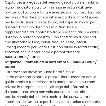
Ospita pezzi pregevoli del periodo gesuita come mobili in
legno intagliato, il pulpito, l'immagine di San Raffaele
portata dall'Europa e l'altare rivestito in mica rosa. La visita
termina a San José, che si differenzia dalle altre Misiones
per le costruzioni in pietra brulla, dall’aspetto molto più
austero. Il fascino della chiesa di San José è
rappresentato dal contrasto tra la sua facciata spoglia e
l’interno in barroco mestizo , uno spettacolo di materiali
che riflettono la luce, colori, fregi, sculture, intarsi.
Proseguimento per Santa Cruz con arrivo in tarda serata,
sistemazione in hotel, cena e pernottamento
SANTA CRUZ / SUCRE
5° giorno – domenica 14 Settembre – SANTA CRUZ /
SUCRE
Sistemazione prevista: Sucre hotel 5 stelle
Prima colazione in hotel e pranzo libero. Incontro con la
guida locale e trasferimento in aeroporto con pullman
privato in tempo utile per il disbrigo delle formalità
d’imbarco. Partenza con volo per Sucre, capitale
costituzionale della Bolivia, iscritta dall’UNESCO tra i
Patrimoni dell’Umanità per il suo valore storico e culturale.