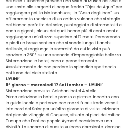
del cielo. L’itinerario prevede una visita al Museo del Sale e
una sosta alle sorgenti di acqua fredda “Ojos de Agua” per
raggiungere poi la Isla Incahuasi, la “Casa degli Inca”, un
affioramento roccioso di un antico vulcano che si staglia
nel bianco perfetto del salar, punteggiato di stromatoliti e
cactus giganti, alcuni dei quali hanno più di cento anni e
raggiungono un'altezza superiore ai 12 metri. Percorrendo
a piedi un breve sentiero che si snoda lungo i fianchi
dell’isola, si raggiunge la sommità da cui la vista può
spaziare a 360° su uno scenario d’impareggiabile bellezza.
Sistemazione in hotel, cena e pernottamento.
Assolutamente da non perdere lo splendido spettacolo
notturno del cielo stellato
UYUNI’
8° giorno – mercoledì 17 Settembre – UYUNI’
Sistemazione prevista: Colchani hotel 4 stelle
Prima colazione in hotel e pranzo a pic-nic. Incontro con
la guida locale e partenza con mezzi fuori strada verso il
lato nord del Salar per un’altra giornata di visite, iniziando
dal piccolo villaggio di Coquesa, situato ai piedi del mitico
Tunupa che l’antico popolo Aymarà considerava una
divinità. La sagoma di questo vulcano dormiente, domina