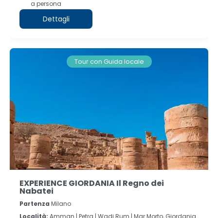
a persona
Dettagli
Tour con Guida locale
EXPERIENCE GIORDANIA Il Regno dei
Nabatei
Partenza
Milano
Località:
Amman |
Petra |
Wadi Rum |
Mar Morto, Giordania