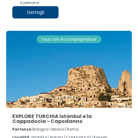
a persona
Dettagli
Tour con Accompagnatore
EXPLORE TURCHIA Istanbul e la
Cappadocia - Capodanno
Partenza
Bologna | Milano | Roma
Località:
Istanbul |
Ankara |
Cappadocia |
Kayseri