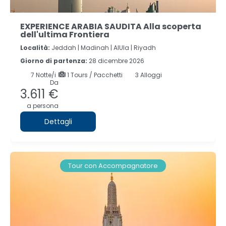
EXPERIENCE ARABIA SAUDITA Alla scoperta
dell'ultima Frontiera
Località:
Jeddah |
Madinah |
AlUla |
Riyadh
Giorno di partenza:
28 dicembre 2026
7
Notte/i
1 Tours / Pacchetti
3 Alloggi
Da
3.611 €
a persona
Dettagli
Tour con Accompagnatore