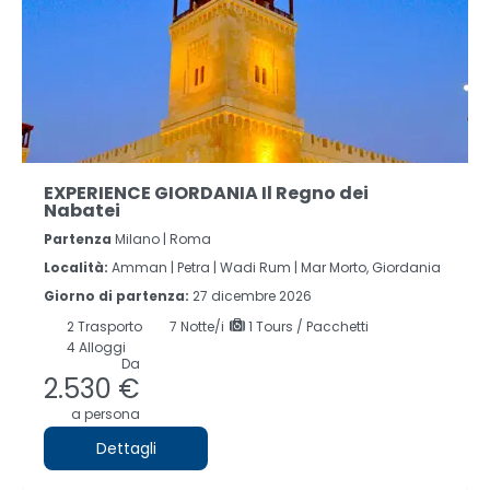
EXPERIENCE GIORDANIA Il Regno dei
Nabatei
Partenza
Milano | Roma
Località:
Amman |
Petra |
Wadi Rum |
Mar Morto, Giordania
Giorno di partenza:
27 dicembre 2026
2
Trasporto
7
Notte/i
1 Tours / Pacchetti
4 Alloggi
Da
2.530 €
a persona
Dettagli