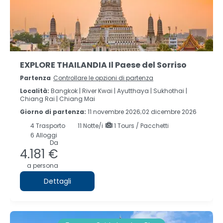
EXPLORE THAILANDIA Il Paese del Sorriso
Partenza
Controllare le opzioni di partenza
Località:
Bangkok |
River Kwai |
Ayutthaya |
Sukhothai |
Chiang Rai |
Chiang Mai
Giorno di partenza:
11 novembre 2026;02 dicembre 2026
4
Trasporto
11
Notte/i
1 Tours / Pacchetti
6 Alloggi
Da
4.181 €
a persona
Dettagli