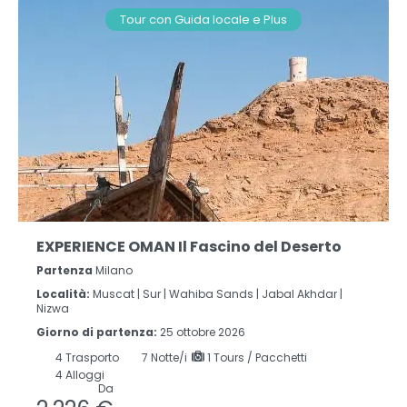
Tour con Guida locale e Plus
EXPERIENCE OMAN Il Fascino del Deserto
Partenza
Milano
Località:
Muscat |
Sur |
Wahiba Sands |
Jabal Akhdar |
Nizwa
Giorno di partenza:
25 ottobre 2026
4
Trasporto
7
Notte/i
1 Tours / Pacchetti
4 Alloggi
Da