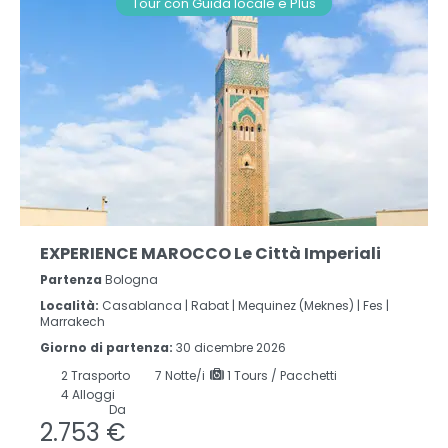
Tour con Guida locale e Plus
EXPERIENCE MAROCCO Le Città Imperiali
Partenza
Bologna
Località:
Casablanca |
Rabat |
Mequinez (Meknes) |
Fes |
Marrakech
Giorno di partenza:
30 dicembre 2026
2
Trasporto
7
Notte/i
1 Tours / Pacchetti
4 Alloggi
Da
2.753 €