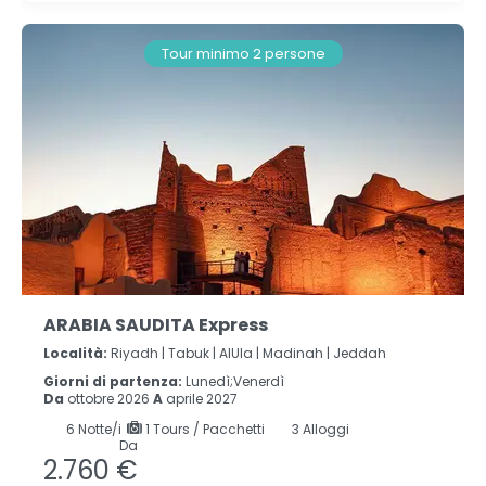
Tour minimo 2 persone
ARABIA SAUDITA Express
Località:
Riyadh |
Tabuk |
AlUla |
Madinah |
Jeddah
Giorni di partenza:
Lunedì;Venerdì
Da
ottobre 2026
A
aprile 2027
6
Notte/i
1 Tours / Pacchetti
3 Alloggi
Da
2.760 €