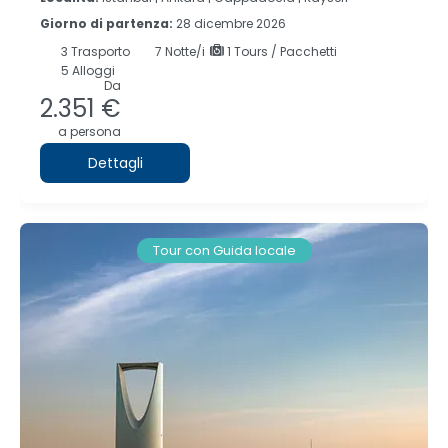
Giorno di partenza:
28 dicembre 2026
3
Trasporto
7
Notte/i
1 Tours / Pacchetti
5 Alloggi
Da
2.351 €
a persona
Dettagli
Tour con Guida locale