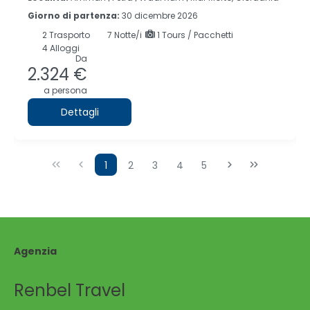
Giorno di partenza:
30 dicembre 2026
2
Trasporto
7
Notte/i
1 Tours / Pacchetti
4 Alloggi
Da
2.324 €
a persona
Dettagli
1
2
3
4
5
Agenzia
Renbel Travel