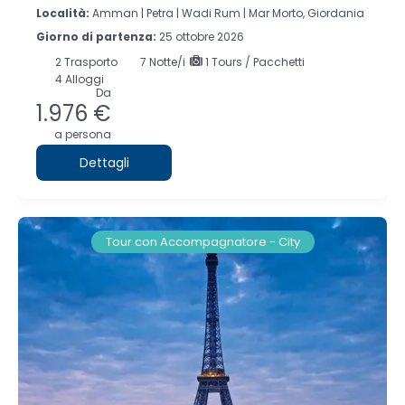
Località:
Amman |
Petra |
Wadi Rum |
Mar Morto, Giordania
Giorno di partenza:
25 ottobre 2026
2
Trasporto
7
Notte/i
1 Tours / Pacchetti
4 Alloggi
Da
1.976 €
a persona
Dettagli
Tour con Accompagnatore - City