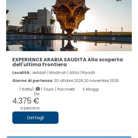
EXPERIENCE ARABIA SAUDITA Alla scoperta
dell'ultima Frontiera
Località:
Jeddah |
Madinah |
AlUla |
Riyadh
Giorno di partenza:
30 ottobre 2026;20 novembre 2026
7
Notte/i
1 Tours / Pacchetti
3 Alloggi
Da
4.375 €
a persona
Dettagli