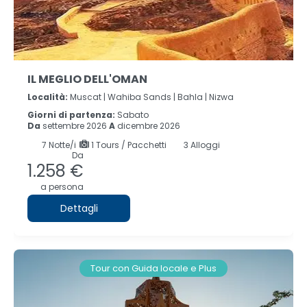
IL MEGLIO DELL'OMAN
Località:
Muscat |
Wahiba Sands |
Bahla |
Nizwa
Giorni di partenza:
Sabato
Da
settembre 2026
A
dicembre 2026
7
Notte/i
1 Tours / Pacchetti
3 Alloggi
Da
1.258 €
a persona
Dettagli
Tour con Guida locale e Plus