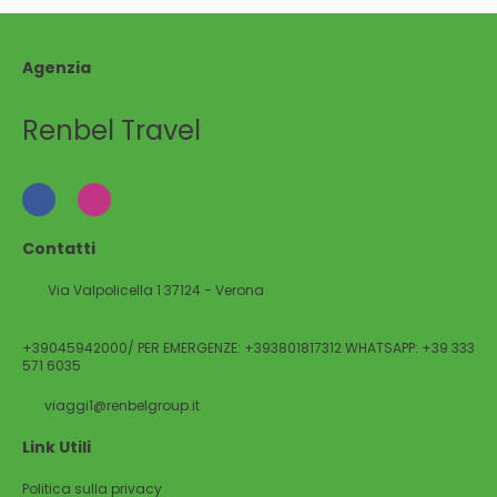
Agenzia
Renbel Travel
Contatti
Via Valpolicella 1 37124 - Verona
+39045942000/ PER EMERGENZE: +393801817312 WHATSAPP: +39 333
571 6035
viaggi1@renbelgroup.it
Link Utili
Politica sulla privacy